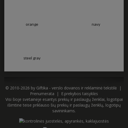
orange
navy
steel gray
© 2010-2026 by
Giftika - verslo dovanos ir reklaminė tekstilė
|
Prenumerata
|
E.prekybos taisyklės
Visi šioje svetainėje esantys prekių ir paslaugų ženklai, logotipai
išimtine teise priklauso šių prekių ir paslaugų ženklų, logotipų
savininkams.