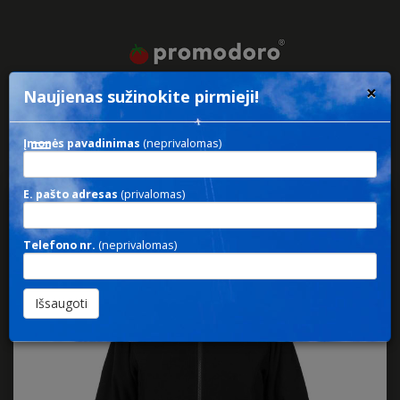
×
Naujienas sužinokite pirmieji!
Įmonės pavadinimas
(neprivalomas)
Toggle
navigation
E. pašto adresas
(privalomas)
7910
Men’s Fleece Jacket C⁺
Telefono nr.
(neprivalomas)