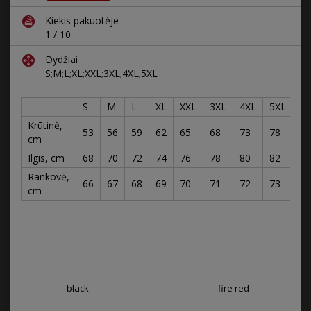
Kiekis pakuotėje
1 / 10
Dydžiai
S;M;L;XL;XXL;3XL;4XL;5XL
S
M
L
XL
XXL
3XL
4XL
5XL
Krūtinė,
53
56
59
62
65
68
73
78
cm
Ilgis, cm
68
70
72
74
76
78
80
82
Rankovė,
66
67
68
69
70
71
72
73
cm
black
fire red