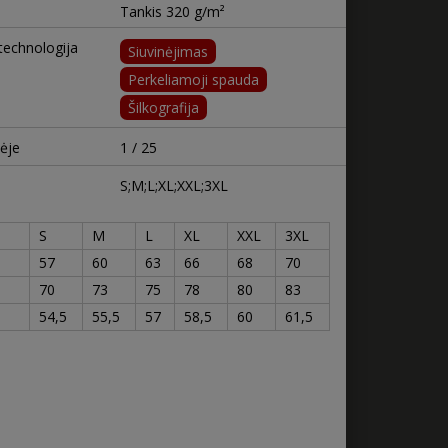
Tankis 320 g/m²
echnologija
Siuvinėjimas
Perkeliamoji spauda
Šilkografija
tėje
1 / 25
S;M;L;XL;XXL;3XL
S
M
L
XL
XXL
3XL
57
60
63
66
68
70
70
73
75
78
80
83
54,5
55,5
57
58,5
60
61,5