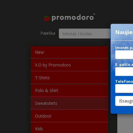
Naujie
Paieška
Kategor
Įmonės p
New
M
X.O by Promodoro
E. pašto 
T-Shirts
Telefono
Polo & Shirt
Sweatshirts
Outdoor
Kids