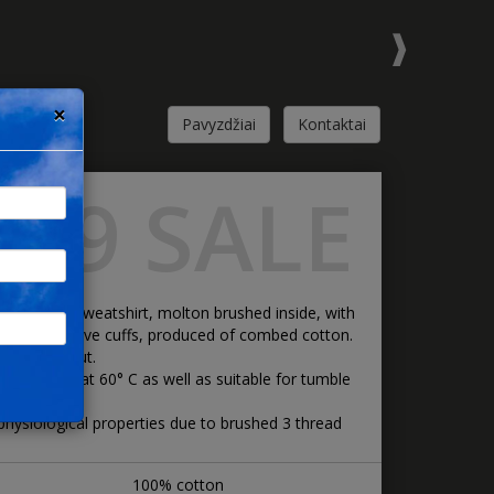
×
Pavyzdžiai
Kontaktai
099 SALE
ton kasak sweatshirt, molton brushed inside, with
neck and sleeve cuffs, produced of combed cotton.
a classic cut.
ing results at 60° C as well as suitable for tumble
physiological properties due to brushed 3 thread
100% cotton